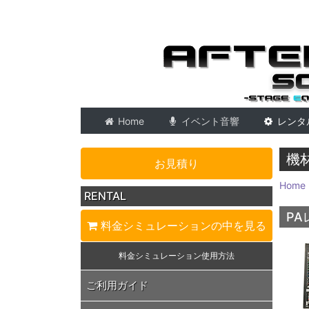
東京 音響会社・PA・
Home
イベント音響
レンタ
機
お見積り
Home
RENTAL
PA
料金シミュレーション
の中を見る
料金シミュレーション
使用方法
ご利用ガイド