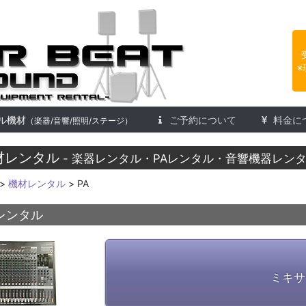
楽器レンタル 株式会社アフタービ
※
ル機材
ご予約について
料金に
（楽器/音響/照明/ステージ）
材レンタル
- 楽器レンタル・PAレンタル・音響機器レンタ
>
機材レンタル
> PA
レンタル
ミキサ