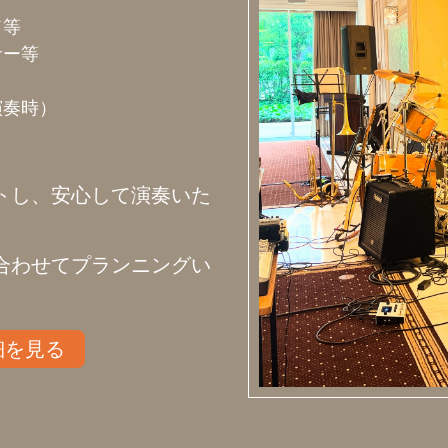
ド等
サー等
演奏時）
トし、安心して演奏いた
合わせてプランニングい
細を見る