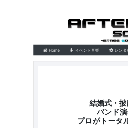
東京 音響会社・PA・
Home
イベント音響
レンタ
結婚式・披
バンド演
プロがトータ