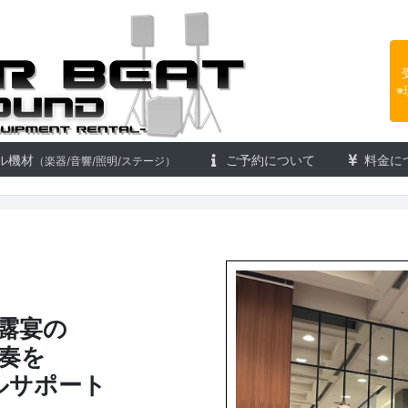
楽器レンタル 株式会社アフタービ
※
ル機材
ご予約について
料金に
（楽器/音響/照明/ステージ）
露宴の
奏を
ルサポート