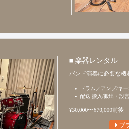
■ 楽器レンタル
バンド演奏に必要な機
ドラム／アンプ/キ
配送 搬入/搬出・設
¥30,000〜¥70,000前後
プ