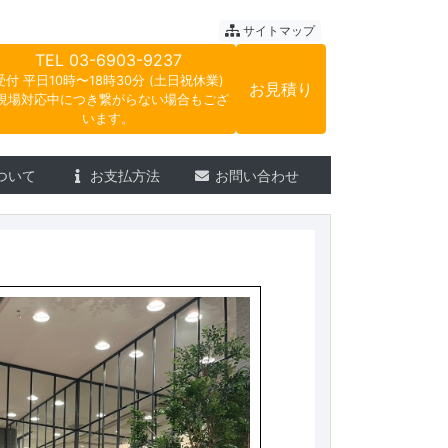
ートサウンド
サイトマップ
TEL
03-6903-9237
受付 平日10時〜18時30分 (土日祝休業)
お見積り
現場対応中につき繋がらない場合もござ
います。
ついて
お支払方法
お問い合わせ