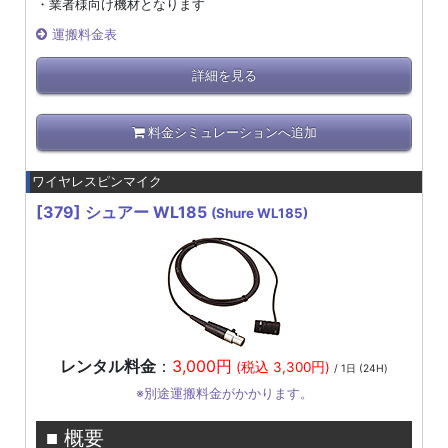
・業者様向け機材となります
運搬料金表
詳細を見る
料金シミュレーションへ追加
ワイヤレスピンマイク
[379]
シュアー WL185
(Shure WL185)
レンタル料金
：
3,000円
(税込 3,300円)
/ 1日 (24H)
※別途運搬料金がかかります。
■ 概要