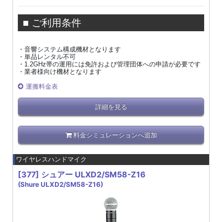
■ ご利用条件
・音響システム構成機材となります
・単品レンタル不可
・1.2GHz帯の運用には免許および管理団体への申請が必要です
・業者様向け機材となります
運搬料金表
詳細を見る
料金シミュレーションへ追加
ワイヤレスハンドマイク
[377]
シュアー ULXD2/SM58-Z16
(Shure ULXD2/SM58-Z16)