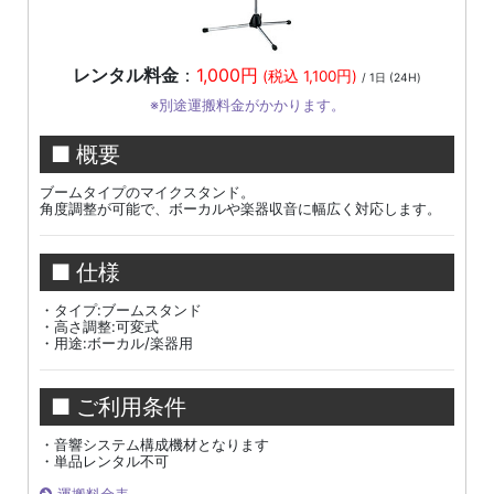
レンタル料金
：
1,000円
(税込 1,100円)
/ 1日 (24H)
※別途運搬料金がかかります。
■ 概要
ブームタイプのマイクスタンド。
角度調整が可能で、ボーカルや楽器収音に幅広く対応します。
■ 仕様
・タイプ:ブームスタンド
・高さ調整:可変式
・用途:ボーカル/楽器用
■ ご利用条件
・音響システム構成機材となります
・単品レンタル不可