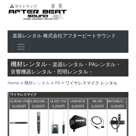
東京 音響会社・PA・楽器レ
サイトマップ
楽器レンタル 株式会社アフタービートサウンド
機材レンタル
- 楽器レンタル・PAレンタル・
音響機器レンタル・照明レンタル -
Home
>
機材レンタル
>
PA
> ワイヤレスマイク レンタル
ワイヤレスマイク
ULXD4D-Z16
ULXD2/SM58-Z16
ULXD1-Z16
UA874Z16
WL185
MX150B/C-TQG
10,000円
5,000円
5,000円
3,000円
3,000円
3,000円