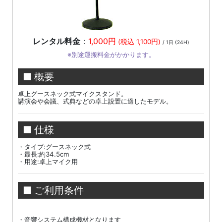
レンタル料金
：
1,000円
(税込 1,100円)
/ 1日 (24H)
※別途運搬料金がかかります。
■ 概要
卓上グースネック式マイクスタンド。
講演会や会議、式典などの卓上設置に適したモデル。
■ 仕様
・タイプ:グースネック式
・最長:約34.5cm
・用途:卓上マイク用
■ ご利用条件
・音響システム構成機材となります