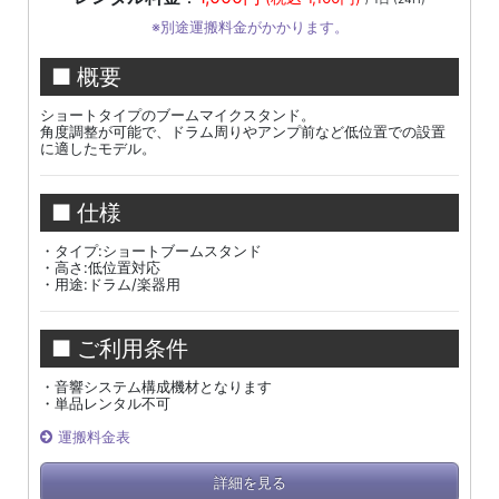
※別途運搬料金がかかります。
■ 概要
ショートタイプのブームマイクスタンド。
角度調整が可能で、ドラム周りやアンプ前など低位置での設置
に適したモデル。
■ 仕様
・タイプ:ショートブームスタンド
・高さ:低位置対応
・用途:ドラム/楽器用
■ ご利用条件
・音響システム構成機材となります
・単品レンタル不可
運搬料金表
詳細を見る