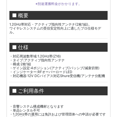
※別途運搬料金がかかります。
■ 概要
1.2GHz帯対応・アクティブ指向性アンテナ(2枚1組)。
ワイヤレスシステムの受信安定性向上に適したプロ仕様モデ
ル。
■ 仕様
・対応周波数帯域:1.2GHz帯(Z16)
・タイプ:アクティブ指向性アンテナ
・構成:2枚1組
・ゲイン設定:4ポジション(アクティブ/パッシブ/減衰切替)
・インジケーター:RFオーバーロードLED
・対応機器:12V DCバイアス対応Shure受信機/アンテナ分配機
■ ご利用条件
・音響システム構成機材となります
・単品レンタル不可
・1.2GHz帯の運用には免許および管理団体への申請が必要です