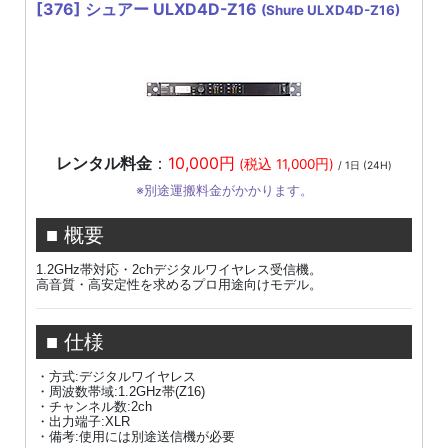
[376]
シュアー ULXD4D-Z16
(Shure ULXD4D-Z16)
レンタル料金
：
10,000円
(税込 11,000円)
/ 1日 (24H)
※別途運搬料金がかかります。
■ 概要
1.2GHz帯対応・2chデジタルワイヤレス受信機。
高音質・高安定性を求めるプロ用途向けモデル。
■ 仕様
・方式:デジタルワイヤレス
・周波数帯域:1.2GHz帯(Z16)
・チャンネル数:2ch
・出力端子:XLR
・備考:使用には別途送信機が必要