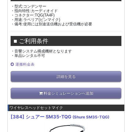
・型式:コンデンサー
・指向特性:カーディオイド
・コネクター:TQG(TA4F)
・用途:ラベリア(ピンマイク)
・備考:使用には別途送信機および受信機が必要
■ ご利用条件
・音響システム構成機材となります
・単品レンタル不可
運搬料金表
詳細を見る
料金シミュレーションへ追加
ワイヤレスヘッドセットマイク
[384]
シュアー SM35-TQG
(Shure SM35-TQG)