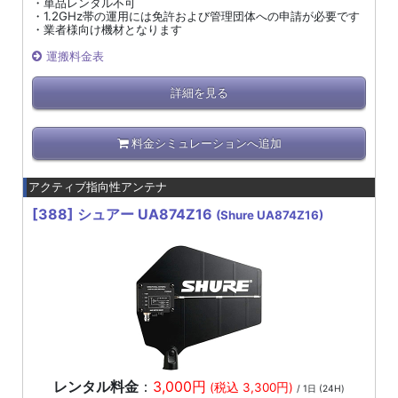
・単品レンタル不可
・1.2GHz帯の運用には免許および管理団体への申請が必要です
・業者様向け機材となります
運搬料金表
詳細を見る
料金シミュレーションへ追加
アクティブ指向性アンテナ
[388]
シュアー UA874Z16
(Shure UA874Z16)
レンタル料金
：
3,000円
(税込 3,300円)
/ 1日 (24H)