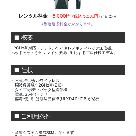
レンタル料金
：
5,000円
(税込 5,500円)
/ 1日 (24H)
※別途運搬料金がかかります。
■ 概要
1.2GHz帯対応・デジタルワイヤレスボディパック送信機。
ヘッドセットやピンマイク接続に対応するプロ仕様モデル。
■ 仕様
・方式:デジタルワイヤレス
・周波数帯域:1.2GHz帯(Z16)
・タイプ:ボディパック型送信機
・電源:専用バッテリー
・備考:使用には別途受信機(ULXD4D-Z16)が必要
■ ご利用条件
・音響システム構成機材となります