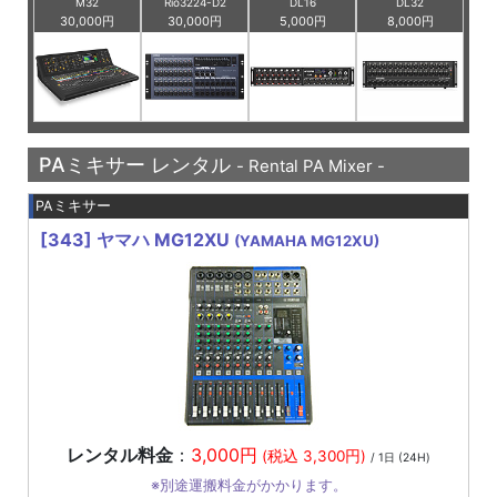
M32
Rio3224-D2
DL16
DL32
30,000円
30,000円
5,000円
8,000円
PAミキサー レンタル
- Rental PA Mixer -
PAミキサー
[343]
ヤマハ MG12XU
(YAMAHA MG12XU)
レンタル料金
：
3,000円
(税込 3,300円)
/ 1日 (24H)
※別途運搬料金がかかります。