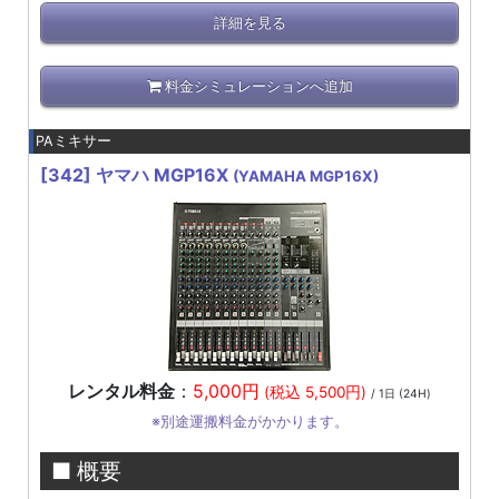
詳細を見る
料金シミュレーションへ追加
PAミキサー
[342]
ヤマハ MGP16X
(YAMAHA MGP16X)
レンタル料金
：
5,000円
(税込 5,500円)
/ 1日 (24H)
※別途運搬料金がかかります。
■ 概要