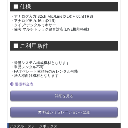
■ 仕様
・アナログ入力:32ch Mic/Line(XLR)+ 6ch(TRS)
・アナログ出力:16ch(XLR)
・タイプ:デジタルミキサー
・備考:マルチトラック録音対応(LIVE機能搭載)
■ ご利用条件
・音響システム構成機材となります
・単品レンタル不可
・PAオペレート依頼時のみレンタル可能
・法人様向け機材となります
運搬料金表
詳細を見る
料金シミュレーションへ追加
デジタル・ステージボックス