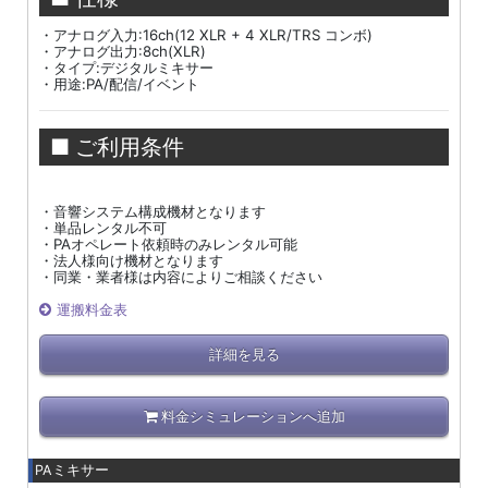
・アナログ入力:16ch(12 XLR + 4 XLR/TRS コンボ)
・アナログ出力:8ch(XLR)
・タイプ:デジタルミキサー
・用途:PA/配信/イベント
■ ご利用条件
・音響システム構成機材となります
・単品レンタル不可
・PAオペレート依頼時のみレンタル可能
・法人様向け機材となります
・同業・業者様は内容によりご相談ください
運搬料金表
詳細を見る
料金シミュレーションへ追加
PAミキサー