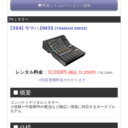
料金シミュレーションへ追加
PAミキサー
[394]
ヤマハ DM3S
(YAMAHA DM3S)
レンタル料金
：
12,000円
(税込 13,200円)
/ 1日 (24H)
※別途運搬料金がかかります。
■ 概要
コンパクトデジタルミキサー。
小規模〜中規模PAや配信など幅広い用途に対応するポータブル
モデル。
■ 仕様