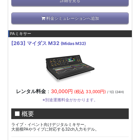
詳細を見る
料金シミュレーションへ追加
PAミキサー
[263]
マイダス M32
(Midas M32)
レンタル料金
：
30,000円
(税込 33,000円)
/ 1日 (24H)
※別途運搬料金がかかります。
■ 概要
ライブ・イベント向けデジタルミキサー。
大規模PAやライブに対応する32ch入力モデル。