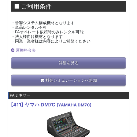
■ ご利用条件
・音響システム構成機材となります
・単品レンタル不可
・PAオペレート依頼時のみレンタル可能
・法人様向け機材となります
・同業・業者様は内容によりご相談ください
運搬料金表
詳細を見る
料金シミュレーションへ追加
PAミキサー
[411]
ヤマハ DM7C
(YAMAHA DM7C)