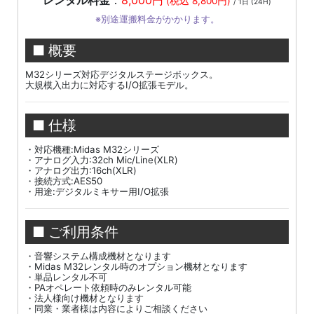
レンタル料金
：
8,000円
(税込 8,800円)
/ 1日 (24H)
※別途運搬料金がかかります。
■ 概要
M32シリーズ対応デジタルステージボックス。
大規模入出力に対応するI/O拡張モデル。
■ 仕様
・対応機種:Midas M32シリーズ
・アナログ入力:32ch Mic/Line(XLR)
・アナログ出力:16ch(XLR)
・接続方式:AES50
・用途:デジタルミキサー用I/O拡張
■ ご利用条件
・音響システム構成機材となります
・Midas M32レンタル時のオプション機材となります
・単品レンタル不可
・PAオペレート依頼時のみレンタル可能
・法人様向け機材となります
・同業・業者様は内容によりご相談ください