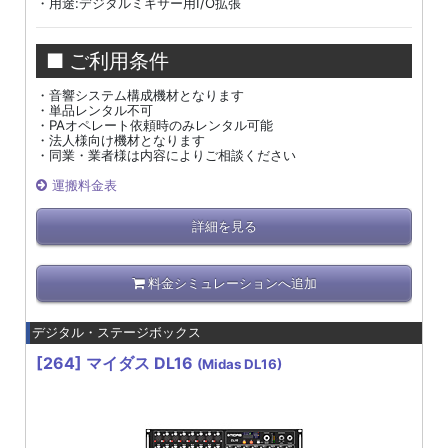
・用途:デジタルミキサー用I/O拡張
■ ご利用条件
・音響システム構成機材となります
・単品レンタル不可
・PAオペレート依頼時のみレンタル可能
・法人様向け機材となります
・同業・業者様は内容によりご相談ください
運搬料金表
詳細を見る
料金シミュレーションへ追加
デジタル・ステージボックス
[264]
マイダス DL16
(Midas DL16)