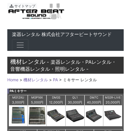
東京 音響会社・PA・楽器レ
サイトマップ
楽器レンタル 株式会社アフタービートサウンド
機材レンタル
- 楽器レンタル・PAレンタル・
音響機器レンタル・照明レンタル -
Home
>
機材レンタル
>
PA
> ミキサー レンタル
PAミキサー
MG12XU
MGP16X
DM3S
QL1
DM7C
M32R-LIVE
3,000円
5,000円
12,000円
30,000円
40,000円
20,000円