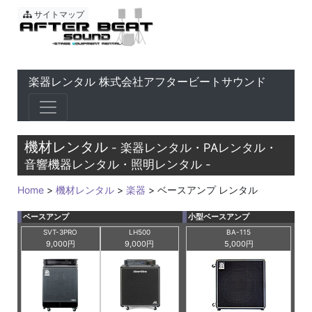
東京 音響会社・PA・楽器レ
サイトマップ
楽器レンタル 株式会社アフタービートサウンド
機材レンタル
- 楽器レンタル・PAレンタル・
音響機器レンタル・照明レンタル -
Home
>
機材レンタル
>
楽器
> ベースアンプ レンタル
ベースアンプ
小型ベースアンプ
SVT-3PRO
LH500
BA-115
9,000円
9,000円
5,000円