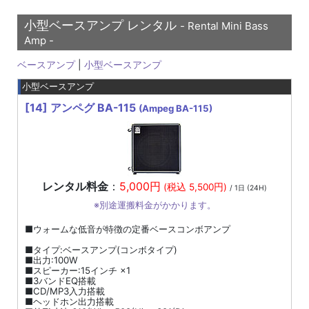
小型ベースアンプ レンタル
- Rental Mini Bass
Amp -
ベースアンプ
|
小型ベースアンプ
小型ベースアンプ
[14]
アンペグ BA-115
(Ampeg BA-115)
レンタル料金
：
5,000円
(税込 5,500円)
/ 1日 (24H)
※別途運搬料金がかかります。
■ウォームな低音が特徴の定番ベースコンボアンプ
■タイプ:ベースアンプ(コンボタイプ)
■出力:100W
■スピーカー:15インチ ×1
■3バンドEQ搭載
■CD/MP3入力搭載
■ヘッドホン出力搭載