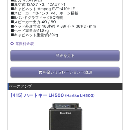
■出力:450W(4Ω)
■真空管:12AX7 ×3、12AU7 ×1
■キャビネット:Ampeg SVT-410HLF
■スピーカー:10インチ ×4、ホーン搭載
■9バンドグラフィックEQ搭載
■スピーカー出力:4Ω / 8Ω
■ヘッド外形寸法:483(W) × 89(H) × 381(D) mm
■ヘッド重量:約11.8kg
■キャビネット重量:約39kg
運搬料金表
詳細を見る
料金シミュレーションへ追加
ベースアンプ
[415]
ハートキー LH500
(Hartke LH500)