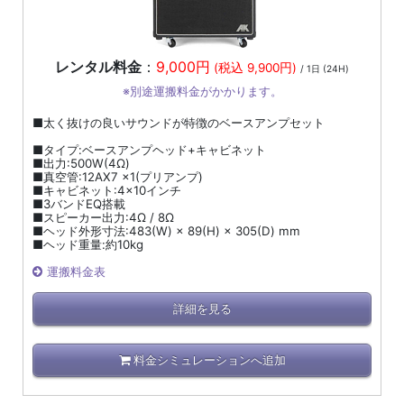
レンタル料金
：
9,000円
(税込 9,900円)
/ 1日 (24H)
※別途運搬料金がかかります。
■太く抜けの良いサウンドが特徴のベースアンプセット
■タイプ:ベースアンプヘッド+キャビネット
■出力:500W(4Ω)
■真空管:12AX7 ×1(プリアンプ)
■キャビネット:4×10インチ
■3バンドEQ搭載
■スピーカー出力:4Ω / 8Ω
■ヘッド外形寸法:483(W) × 89(H) × 305(D) mm
■ヘッド重量:約10kg
運搬料金表
詳細を見る
料金シミュレーションへ追加