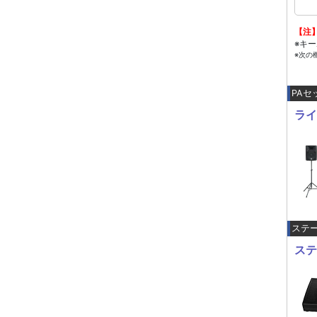
【注
※キ
※次の機
PAセ
ライ
ステ
ステ