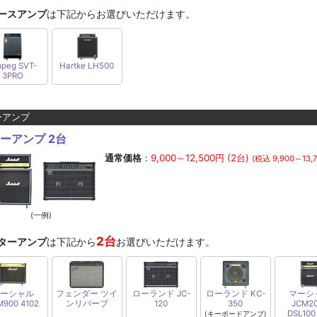
ースアンプ
は下記からお選びいただけます。
peg SVT-
Hartke LH500
3PRO
ーアンプ
ーアンプ 2台
通常価格
：
9,000～12,500円 (2台)
(税込 9,900～13,
(一例)
2台
ターアンプ
は下記から
お選びいただけます。
ーシャル
フェンダー ツイ
ローランド JC-
ローランド KC-
マーシ
M900 4102
ンリバーブ
120
350
JCM2
DSL100
(キーボードアンプ)