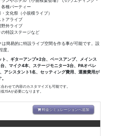
トランやホテル（小規模宴会場）でのウエディング・
・各種パーティー
祭・文化祭（小規模ライブ）
ストアライブ
模野外ライブ
りの特設ステージなど
クは簡易的に特設ライブ空間を作る事が可能です。設
程度。
ット、ギターアンプ×2台、ベースアンプ、メインス
2台、マイク4本、ステージモニター3台、PAオペレ
名、アシスタント1名、セッティング費用、運搬費用が
す。
に合わせて内容のカスタマイズも可能です。
最低15Aが必要になります。
料金シミュレーションへ追加