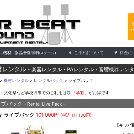
楽器レンタル 株式会社アフタービ
※
ル機材
ご予約について
料金に
（楽器/音響/照明/ステージ）
材レンタル
- 楽器レンタル・PAレンタル・音響機器レンタ
>
機材レンタル
>
レンタルパック
> ライブパック
・文化祭など学校行事でのご利用は
「学割」
がお得です!
イブパック
- Rental Live Pack -
な
ライブパック
101,000円
(税込 111,100円)
【キャパ目