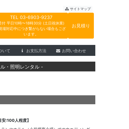
ートサウンド
サイトマップ
TEL
03-6903-9237
受付 平日10時〜18時30分 (土日祝休業)
お見積り
現場対応中につき繋がらない場合もござ
います。
ついて
お支払方法
お問い合わせ
ル・照明レンタル -
安:100人程度】