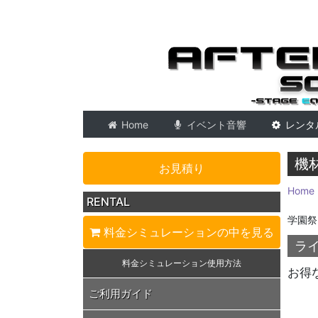
東京 音響会社・PA・
Home
イベント音響
レンタ
機
お見積り
Home
RENTAL
学園祭
料金シミュレーション
の中を見る
ラ
料金シミュレーション
使用方法
お得
ご利用ガイド