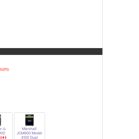
750円)
ャル
Marshall
000
JCM900 Model
(※)
4100 Dual