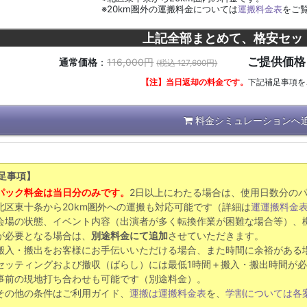
※20km圏外の運搬料金については
運搬料金表
をご
上記全部まとめて、格安セッ
ご提供価格
通常価格
：
116,000円
(税込 127,600円)
【注】当日返却の料金です。
下記補足事項を
料金シミュレーションへ
足事項】
パック料金は当日分のみです。
2日以上にわたる場合は、使用日数分の
北区東十条から20km圏外への運搬も対応可能です（詳細は
運運搬料金
会場の状態、イベント内容（出演者が多く転換作業が困難な場合等）、
が必要となる場合は、
別途料金にて追加
させていただきます。
搬入・搬出をお客様にお手伝いいただける場合、また時間に余裕がある
セッティングおよび撤収（ばらし）には最低1時間＋搬入・搬出時間が
事前の現地打ち合わせも可能です（別途料金）。
その他の条件はご利用ガイド、
運搬は運搬料金表
を、
学割については各