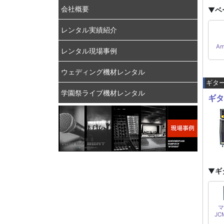
会社概要
▼
ベ
レンタル実績紹介
Am
レンタル現場事例
ウェディング機材レンタル
ギタ
学園祭ライブ機材レンタル
ギタ
▼
ギ
マ
JC