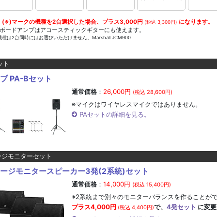
】(※)マークの機種を2台選択した場合、
プラス3,000円
になります。
(税込 3,300円)
ーボードアンプはアコースティックギターにも使えます。
種は2台同時にはお選びいただけません。Marshall JCM900
ット
ブ PA-Bセット
通常価格
：
26,000円
(税込 28,600円)
※マイクはワイヤレスマイクではありません。
PAセットの詳細を見る。
ージモニターセット
ージモニタースピーカー3発(2系統)セット
通常価格
：
14,000円
(税込 15,400円)
※2系統まで別々のモニターバランスを作ることが
プラス4,000円
で、
4発セット
に変更
(税込 4,400円)