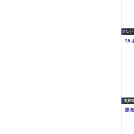
PAオ
PA
運搬
運搬