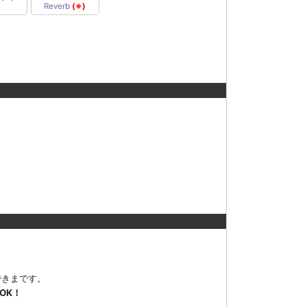
Reverb
(※)
できまです。
OK！