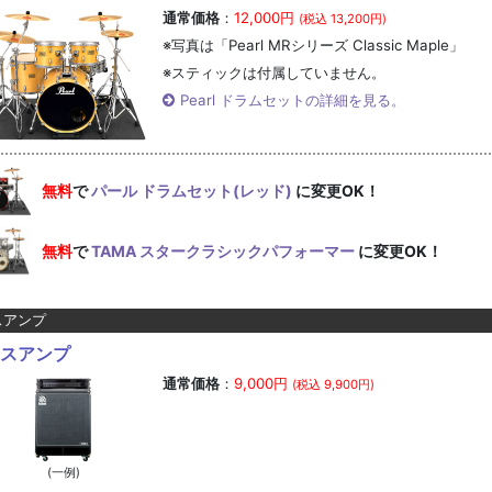
通常価格
：
12,000円
(税込 13,200円)
※写真は「Pearl MRシリーズ Classic Maple」
※スティックは付属していません。
Pearl ドラムセットの詳細を見る。
無料
で
パール ドラムセット(レッド)
に変更OK！
無料
で
TAMA スタークラシックパフォーマー
に変更OK！
スアンプ
スアンプ
通常価格
：
9,000円
(税込 9,900円)
(一例)