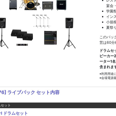
レス
宴会
学園
イン
小規
夏祭
このパッ
営は60分
ドラムセ
ピーカー
ーター1
含まれま
※利用用途
※会場電源
76] ライブパック セット内容
ムセット
arl ドラムセット