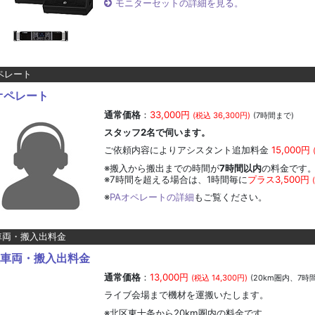
モニターセットの詳細を見る。
ペレート
オペレート
通常価格
：
33,000円
(税込 36,300円)
(7時間まで)
スタッフ2名で伺います。
ご依頼内容によりアシスタント追加料金
15,000円
※搬入から搬出までの時間が
7時間以内
の料金です
※7時間を超える場合は、1時間毎に
プラス3,500円
※
PAオペレートの詳細
もご覧ください。
車両・搬入出料金
車両・搬入出料金
通常価格
：
13,000円
(税込 14,300円)
(20km圏内、7時
ライブ会場まで機材を運搬いたします。
※北区東十条から20km圏内の料金です。