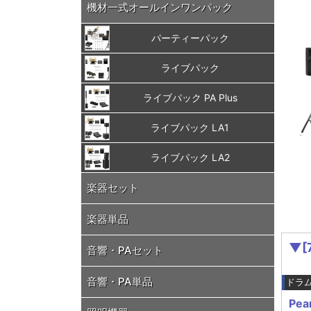
機材一式オールインワンパック
パーティーパック
ライブパック
ライブパック PA Plus
ライブパック LA1
ライブパック LA2
楽器セット
楽器単品
▼[
音響・PAセット
音響・PA単品
ドラ
Pe