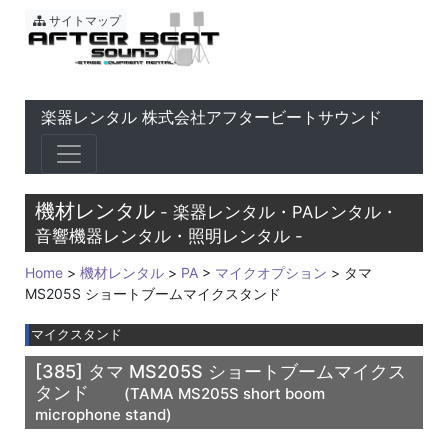
東京 音響会社・PA・楽器レ
サイトマップ
楽器レンタル 株式会社アフタービートサウンド
機材レンタル
- 楽器レンタル・PAレンタル・
音響機器レンタル・照明レンタル -
Home
>
機材レンタル
>
PA
>
マイクオプション
> タマ
MS205S ショートブームマイクスタンド
マイクスタンド
[385]
タマ MS205S ショートブームマイクス
タンド
(TAMA MS205S short boom
microphone stand)