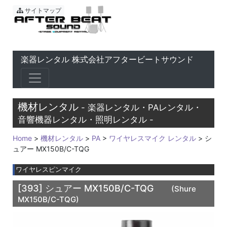
東京 音響会社・PA・楽器レ
サイトマップ
楽器レンタル 株式会社アフタービートサウンド
機材レンタル
- 楽器レンタル・PAレンタル・
音響機器レンタル・照明レンタル -
Home
>
機材レンタル
>
PA
>
ワイヤレスマイク レンタル
> シ
ュアー MX150B/C-TQG
ワイヤレスピンマイク
[393]
シュアー MX150B/C-TQG
(Shure
MX150B/C-TQG)