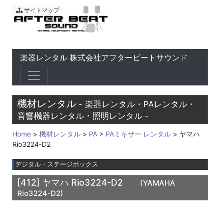
東京 音響会社・PA・楽器レ
サイトマップ
楽器レンタル 株式会社アフタービートサウンド
機材レンタル
- 楽器レンタル・PAレンタル・
音響機器レンタル・照明レンタル -
Home
>
機材レンタル
>
PA
>
PAミキサー レンタル
> ヤマハ
Rio3224-D2
デジタル・ステージボックス
[412]
ヤマハ Rio3224-D2
(YAMAHA
Rio3224-D2)