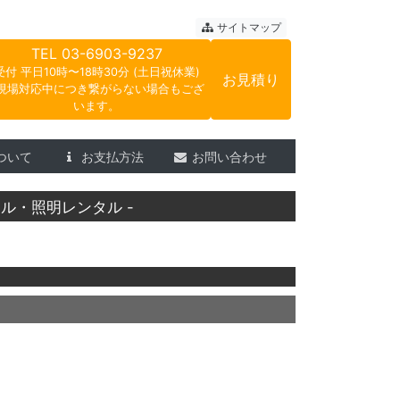
ートサウンド
サイトマップ
TEL
03-6903-9237
受付 平日10時〜18時30分 (土日祝休業)
お見積り
現場対応中につき繋がらない場合もござ
います。
ついて
お支払方法
お問い合わせ
ル・照明レンタル -