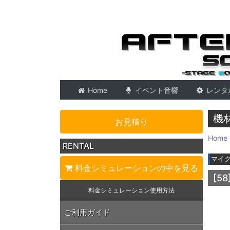
東京 音響会社・PA・
Home
イベント音響
レンタ
機
お見積り
Home
RENTAL
マイ
料金シミュレーション
の中を見る
[58
料金シミュレーション
使用方法
ご利用ガイド