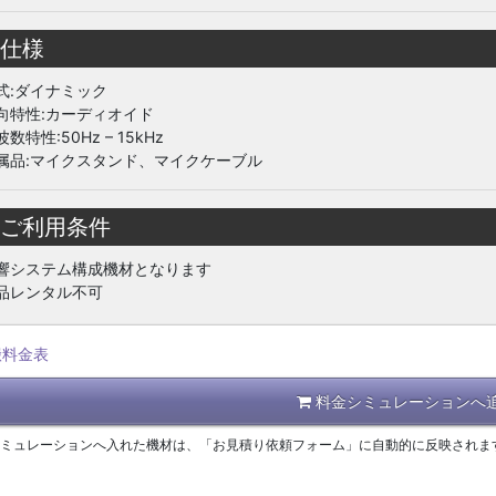
 仕様
式:ダイナミック
向特性:カーディオイド
数特性:50Hz – 15kHz
属品:マイクスタンド、マイクケーブル
 ご利用条件
響システム構成機材となります
品レンタル不可
搬料金表
料金シミュレーションへ
シミュレーションへ入れた機材は、「お見積り依頼フォーム」に自動的に反映されま