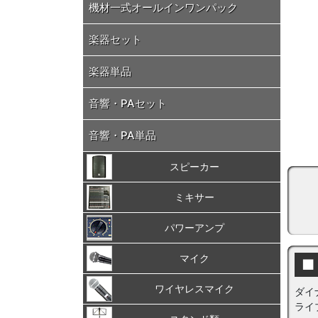
機材一式オールインワンパック
楽器セット
楽器単品
音響・PAセット
音響・PA単品
スピーカー
ミキサー
パワーアンプ
マイク
■
ワイヤレスマイク
ダイ
ライ