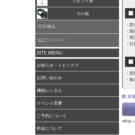
スタンド類
■
その他
・型
照明機器
・指
・周波
仮設ステージ
・付
SITE MENU
■
お知らせ・トピックス
・音
お問い合わせ
・単
機材レンタル
運
イベント音響
ご予約について
※料金
料金について