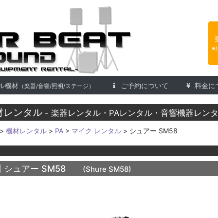
楽器レンタル 株式会社アフタービ
※
ル機材
ご予約について
料金に
（楽器/音響/照明/ステージ）
材レンタル
- 楽器レンタル・PAレンタル・音響機器レンタ
>
機材レンタル
>
PA
>
マイク レンタル
> シュアー SM58
ク
]
シュアー SM58
(Shure SM58)