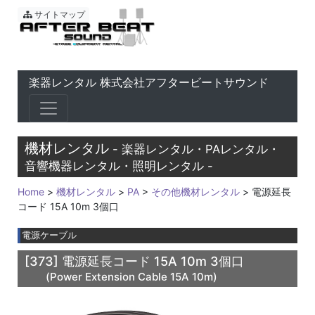
東京 音響会社・PA・楽器レ
サイトマップ
楽器レンタル 株式会社アフタービートサウンド
機材レンタル
- 楽器レンタル・PAレンタル・
音響機器レンタル・照明レンタル -
Home
>
機材レンタル
>
PA
>
その他機材レンタル
> 電源延長
コード 15A 10m 3個口
電源ケーブル
[373]
電源延長コード 15A 10m 3個口
(Power Extension Cable 15A 10m)