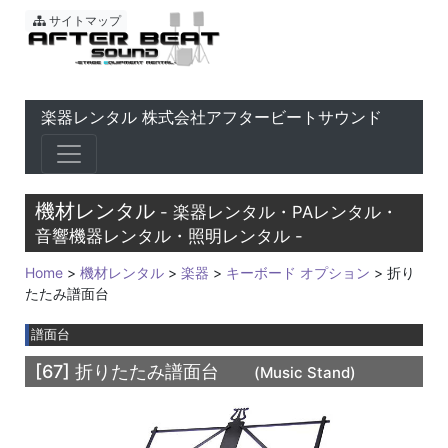
東京 音響会社・PA・楽器レ
サイトマップ
楽器レンタル 株式会社アフタービートサウンド
機材レンタル
- 楽器レンタル・PAレンタル・
音響機器レンタル・照明レンタル -
Home
>
機材レンタル
>
楽器
>
キーボード オプション
> 折り
たたみ譜面台
譜面台
[67]
折りたたみ譜面台
(Music Stand)