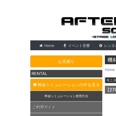
東京 音響会社・PA・
Home
イベント音響
レンタ
機
お見積り
Home
RENTAL
モニ
料金シミュレーション
の中を見る
[27
料金シミュレーション
使用方法
ご利用ガイド