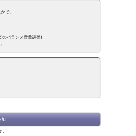
ずれかで。
でのバランス音量調整)
す。
追加
す。