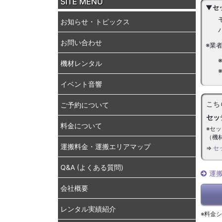
SITE MENU
▼セ
お知らせ・トピックス
お問い合わせ
※業
機材レンタル
イベント音響
こち
ご予約について
セッ
料金について
※セ
（機
運搬料金・運搬エリアマップ
⇒
セ
Q&A (よくある質問)
運
会社概要
レンタル実績紹介
※料金