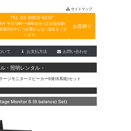
ートサウンド
サイトマップ
TEL
03-6903-9237
受付 平日10時〜18時30分 (土日祝休業)
お見積り
現場対応中につき繋がらない場合もござ
います。
ついて
お支払方法
お問い合わせ
ル・照明レンタル -
ステージモニタースピーカー6発(6系統)セット
tage Monitor 6 (6 balance) Set)