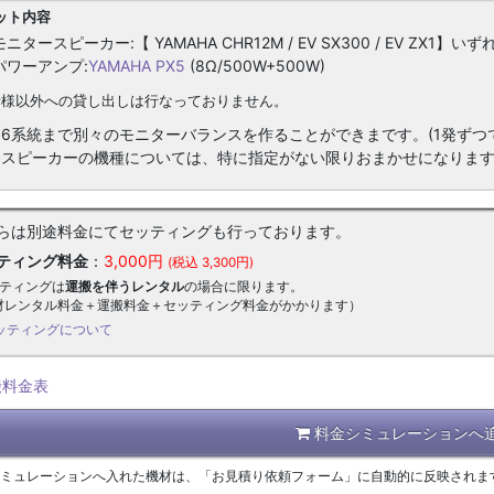
ット内容
モニタースピーカー:【 YAMAHA CHR12M / EV SX300 / EV ZX1】い
パワーアンプ:
YAMAHA PX5
(8Ω/500W+500W)
者様以外への貸し出しは行なっておりません。
※6系統まで別々のモニターバランスを作ることができまです。(1発ずつ
※スピーカーの機種については、特に指定がない限りおまかせになりま
らは別途料金にてセッティングも行っております。
ティング料金
：
3,000円
(税込 3,300円)
ッティングは
運搬を伴うレンタル
の場合に限ります。
材レンタル料金＋運搬料金＋セッティング料金がかかります）
ッティングについて
搬料金表
料金シミュレーションへ
シミュレーションへ入れた機材は、「お見積り依頼フォーム」に自動的に反映されま