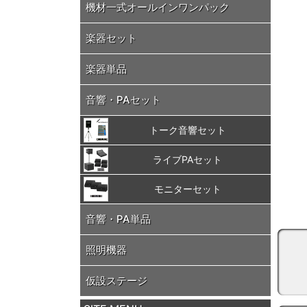
機材一式オールインワンパック
楽器セット
楽器単品
音響・PAセット
トーク音響セット
ライブPAセット
モニターセット
音響・PA単品
照明機器
仮設ステージ