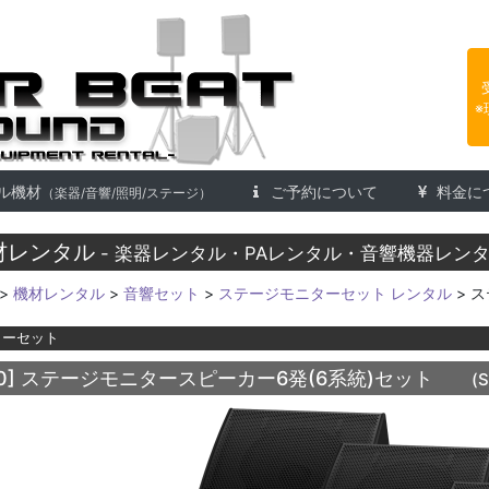
楽器レンタル 株式会社アフタービ
※
ル機材
ご予約について
料金に
（楽器/音響/照明/ステージ）
材レンタル
- 楽器レンタル・PAレンタル・音響機器レンタ
>
機材レンタル
>
音響セット
>
ステージモニターセット レンタル
> 
ターセット
0]
ステージモニタースピーカー6発(6系統)セット
(S