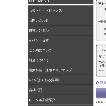
SITE MENU
▼セ
お知らせ・トピックス
お問い合わせ
※業
機材レンタル
イベント音響
こち
ご予約について
セッ
料金について
※セ
（機
運搬料金・運搬エリアマップ
⇒
セ
Q&A (よくある質問)
運
会社概要
レンタル実績紹介
※料金