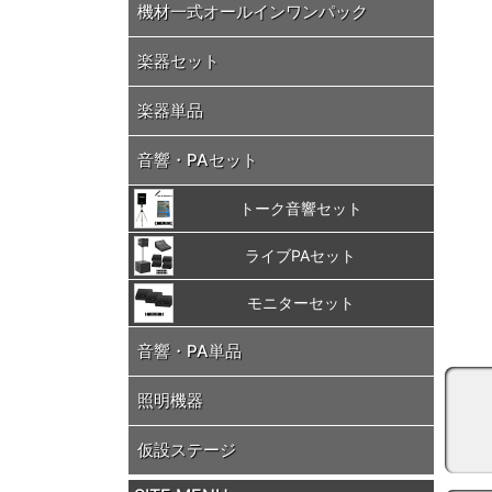
機材一式オールインワンパック
楽器セット
楽器単品
音響・PAセット
トーク音響セット
ライブPAセット
モニターセット
音響・PA単品
照明機器
仮設ステージ