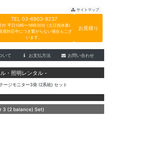
ートサウンド
サイトマップ
TEL
03-6903-9237
受付 平日10時〜18時30分 (土日祝休業)
お見積り
現場対応中につき繋がらない場合もござ
います。
ついて
お支払方法
お問い合わせ
ル・照明レンタル -
テージモニター3発 (2系統) セット
 3 (2 balance) Set)