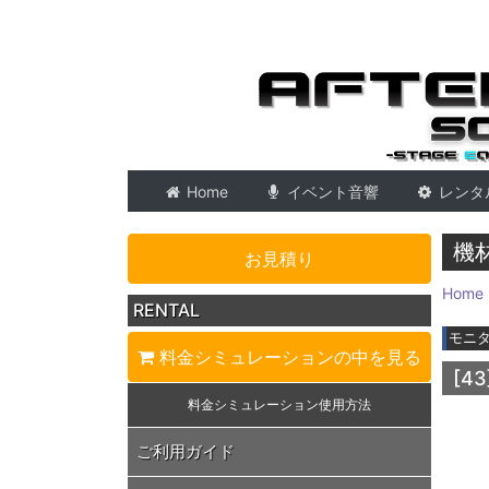
東京 音響会社・PA・
Home
イベント音響
レンタ
機
お見積り
Home
RENTAL
モニ
料金シミュレーション
の中を見る
[43
料金シミュレーション
使用方法
ご利用ガイド