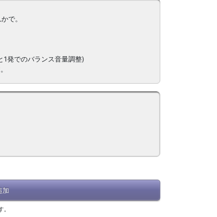
ずれかで。
と1発でのバランス音量調整)
す。
追加
す。