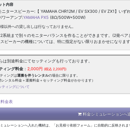
ット内容
モニタースピーカー:【 YAMAHA CHR12M / EV SX300 / EV ZX1】い
パワーアンプ:
YAMAHA PX5
(8Ω/500W+500W)
者様以外への貸し出しは行なっておりません。
※2系統まで別々のモニターバランスを作ることができまです。(2発ペア
※スピーカーの機種については、特に指定がない限りおまかせになりま
らは別途料金にてセッティングも行っております。
ティング料金
：
2,000円
(税込 2,200円)
ッティングは
運搬を伴うレンタル
の場合に限ります。
材レンタル料金＋運搬料金＋セッティング料金がかかります）
ッティングについて
搬料金表
料金シミュレーションへ
シミュレーションへ入れた機材は、「お見積り依頼フォーム」に自動的に反映されま