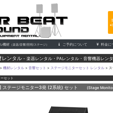
楽器レンタル 株式会社アフタービ
※
ル機材
ご予約について
料金に
（楽器/音響/照明/ステージ）
材レンタル
- 楽器レンタル・PAレンタル・音響機器レンタ
>
機材レンタル
>
音響セット
>
ステージモニターセット レンタル
> ス
ターセット
]
ステージモニター3発 (2系統) セット
(Stage Monitor