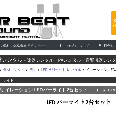
楽器レンタル 株式会社アフタービ
※
ル機材
ご予約について
料金に
（楽器/音響/照明/ステージ）
材レンタル
- 楽器レンタル・PAレンタル・音響機器レンタ
>
機材レンタル
>
照明
>
LED照明セット レンタル
> イレーション LE
パーライト
3]
イレーション LEDパーライト2台セット
(ELATION 