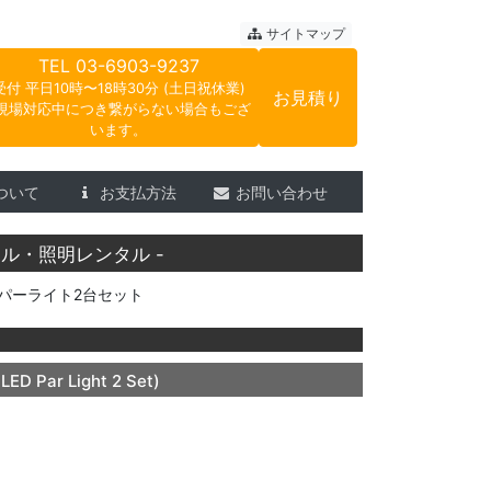
ートサウンド
サイトマップ
TEL
03-6903-9237
受付 平日10時〜18時30分 (土日祝休業)
お見積り
現場対応中につき繋がらない場合もござ
います。
ついて
お支払方法
お問い合わせ
ル・照明レンタル -
Dパーライト2台セット
LED Par Light 2 Set)