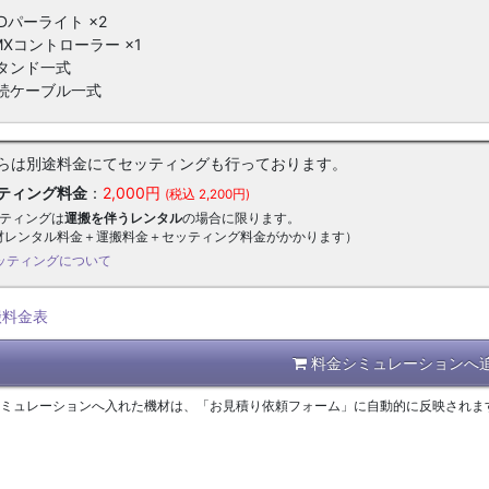
Dパーライト ×2
MXコントローラー ×1
タンド一式
続ケーブル一式
らは別途料金にてセッティングも行っております。
ティング料金
：
2,000円
(税込 2,200円)
ッティングは
運搬を伴うレンタル
の場合に限ります。
材レンタル料金＋運搬料金＋セッティング料金がかかります）
ッティングについて
搬料金表
料金シミュレーションへ
シミュレーションへ入れた機材は、「お見積り依頼フォーム」に自動的に反映されま