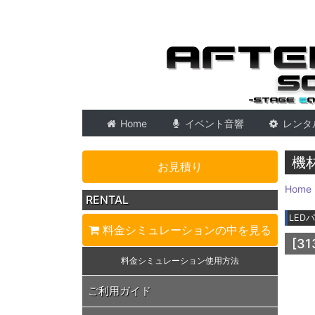
東京 音響会社・PA・
Home
イベント音響
レンタ
機
お見積り
Home
RENTAL
LED
料金シミュレーション
の中を見る
[31
料金シミュレーション
使用方法
ご利用ガイド