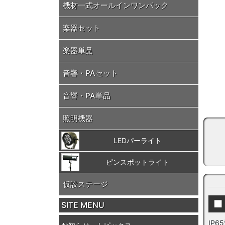
機材一式オールインワンパック
楽器セット
楽器単品
音響・PAセット
音響・PA単品
照明機器
LEDパーライト
ピンスポットライト
仮設ステージ
■
SITE MENU
IP