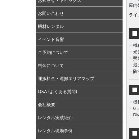
お知らせ・トピックス
屋内
お問い合わせ
ライ
機材レンタル
■
イベント音響
・機種:
・光源:
ご予約について
・照射
・最大
料金について
・防滴
運搬料金・運搬エリアマップ
■
Q&A (よくある質問)
・機種
会社概要
・6
・DM
レンタル実績紹介
レンタル現場事例
■