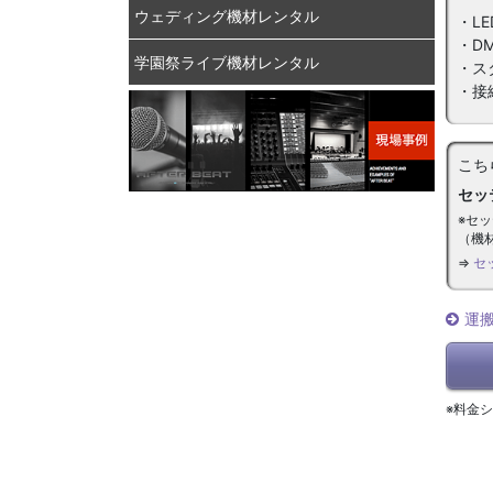
ウェディング機材レンタル
・LE
・D
学園祭ライブ機材レンタル
・ス
・接
こち
セッ
※セ
（機
⇒
セ
運
※料金