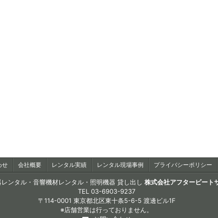
わせ
会社概要
レンタル実績
レンタル現場事例
プライバシーポリシー
器レンタル・音響機材レンタル・照明機器 貸し出し
株式会社アフタービート
TEL
03-6903-9237
〒114-0001 東京都北区東十条5-6-5 渡邊ビル1F
※店舗営業は行っておりません。