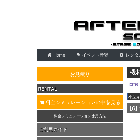
東京 音響会社・PA・
Home
イベント音響
レンタ
機
お見積り
Home
RENTAL
小型
料金シミュレーション
の中を見る
[6]
料金シミュレーション
使用方法
ご利用ガイド