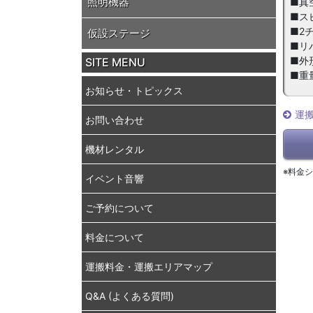
照明機器
■真空
■スピ
■2
仮設ステージ
■リ
■外形寸
SITE MENU
■重量
お知らせ・トピックス
運
お問い合わせ
機材レンタル
※料金
イベント音響
ご予約について
料金について
運搬料金・運搬エリアマップ
Q&A (よくある質問)