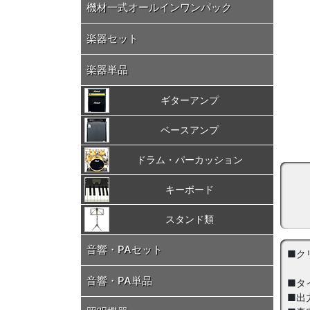
機材一式オールインワンパック
楽器セット
楽器単品
ギターアンプ
ベースアンプ
ドラム・パーカッション
キーボード
スタンド類
音響・PAセット
■ク
音響・PA単品
■タ
■出力