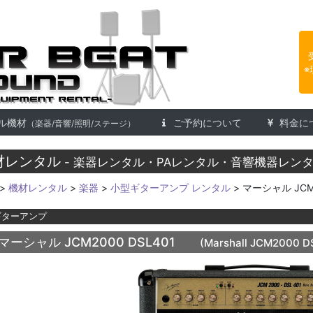
楽器レンタル 株式会社アフタービ
※
ル機材
ご予約について
料金に
（楽器/音響/照明/ステージ）
材レンタル
- 楽器レンタル・PAレンタル・音響機器レンタ
>
機材レンタル
>
楽器
>
小型ギターアンプ レンタル
> マーシャル JCM2
ギターアンプ
マーシャル JCM2000 DSL401
(Marshall JCM2000 D