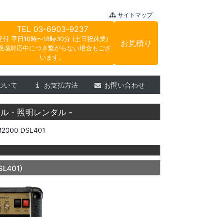
ートサウンド
サイトマップ
TEL
03-6903-9237
受付 平日10時〜18時30分 (土日祝休業)
お見積り
現場対応中につき繋がらない場合もござ
います。
ついて
お支払方法
お問い合わせ
ル・照明レンタル -
000 DSL401
SL401)