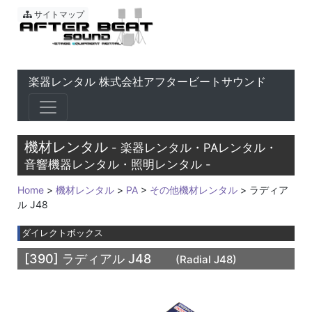
東京 音響会社・PA・楽器レ
サイトマップ
楽器レンタル 株式会社アフタービートサウンド
機材レンタル
- 楽器レンタル・PAレンタル・
音響機器レンタル・照明レンタル -
Home
>
機材レンタル
>
PA
>
その他機材レンタル
> ラディア
ル J48
ダイレクトボックス
[390]
ラディアル J48
(Radial J48)