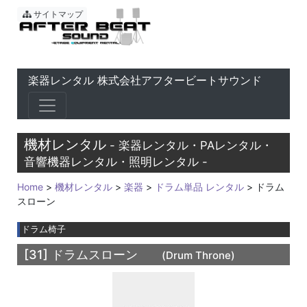
東京 音響会社・PA・楽器レ
サイトマップ
楽器レンタル 株式会社アフタービートサウンド
機材レンタル
- 楽器レンタル・PAレンタル・
音響機器レンタル・照明レンタル -
Home
>
機材レンタル
>
楽器
>
ドラム単品 レンタル
> ドラム
スローン
ドラム椅子
[31]
ドラムスローン
(Drum Throne)