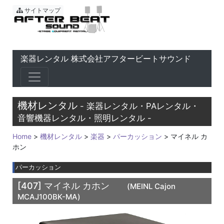
東京 音響会社・PA・楽器レ
サイトマップ
楽器レンタル 株式会社アフタービートサウンド
機材レンタル
- 楽器レンタル・PAレンタル・
音響機器レンタル・照明レンタル -
Home
>
機材レンタル
>
楽器
>
パーカッション
> マイネル カ
ホン
パーカッション
[407]
マイネル カホン
(MEINL Cajon
MCAJ100BK-MA)