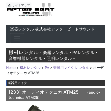
東京 音響会社・PA・楽器レ
サイトマップ
楽器レンタル 株式会社アフタービートサウンド
機材レンタル
- 楽器レンタル・PAレンタル・
音響機器レンタル・照明レンタル -
Home
>
機材レンタル
>
PA
>
楽器用マイク レンタル
> オーデ
ィオテクニカ ATM25
楽器用マイク
[233]
オーディオテクニカ ATM25
(audio-
technica ATM25)